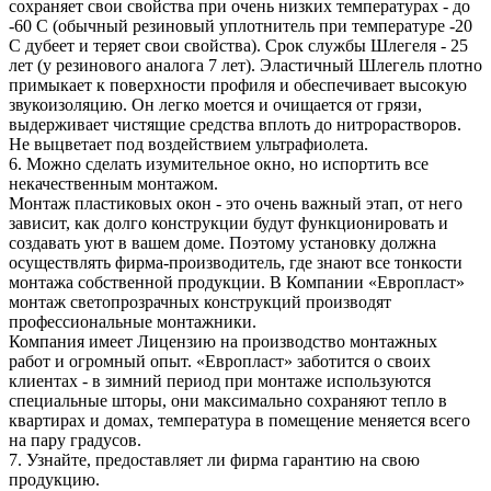
сохраняет свои свойства при очень низких температурах - до
-60 С (обычный резиновый уплотнитель при температуре -20
С дубеет и теряет свои свойства). Срок службы Шлегеля - 25
лет (у резинового аналога 7 лет). Эластичный Шлегель плотно
примыкает к поверхности профиля и обеспечивает высокую
звукоизоляцию. Он легко моется и очищается от грязи,
выдерживает чистящие средства вплоть до нитрорастворов.
Не выцветает под воздействием ультрафиолета.
6. Можно сделать изумительное окно, но испортить все
некачественным монтажом.
Монтаж пластиковых окон - это очень важный этап, от него
зависит, как долго конструкции будут функционировать и
создавать уют в вашем доме. Поэтому установку должна
осуществлять фирма-производитель, где знают все тонкости
монтажа собственной продукции. В Компании «Европласт»
монтаж светопрозрачных конструкций производят
профессиональные монтажники.
Компания имеет Лицензию на производство монтажных
работ и огромный опыт. «Европласт» заботится о своих
клиентах - в зимний период при монтаже используются
специальные шторы, они максимально сохраняют тепло в
квартирах и домах, температура в помещение меняется всего
на пару градусов.
7. Узнайте, предоставляет ли фирма гарантию на свою
продукцию.