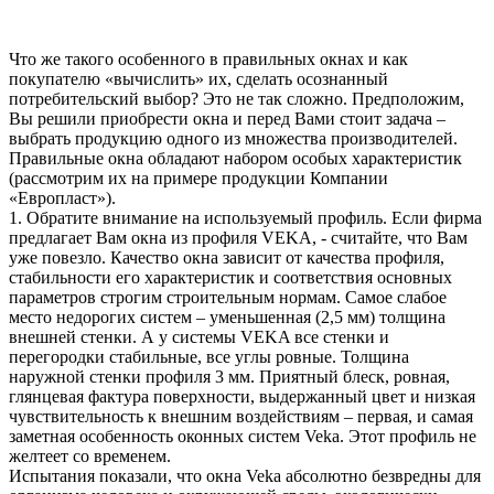
Что же такого особенного
в правильных окнах
и как
покупателю «вычислить» их, сделать осознанный
потребительский выбор? Это не так сложно. Предположим,
Вы решили приобрести окна и перед Вами стоит задача –
выбрать продукцию одного из множества производителей.
Правильные окна обладают набором особых характеристик
(рассмотрим их на примере продукции Компании
«Европласт»).
1. Обратите внимание на используемый профиль.
Если фирма
предлагает Вам окна из профиля VEKA, - считайте, что Вам
уже повезло. Качество окна зависит от качества профиля,
стабильности его характеристик и соответствия основных
параметров строгим строительным нормам. Самое слабое
место недорогих систем – уменьшенная (2,5 мм) толщина
внешней стенки. А у системы VEKA все стенки и
перегородки стабильные, все углы ровные. Толщина
наружной стенки профиля 3 мм. Приятный блеск, ровная,
глянцевая фактура поверхности, выдержанный цвет и низкая
чувствительность к внешним воздействиям – первая, и самая
заметная особенность оконных систем Veka. Этот профиль не
желтеет со временем.
Испытания показали, что окна Veka абсолютно безвредны для