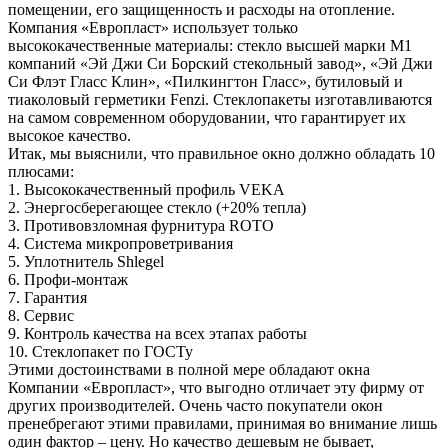
помещении, его защищенность и расходы на отопление.
Компания «Европласт» использует только
высококачественные материалы: стекло высшей марки М1
компаний «Эй Джи Си Борский стекольный завод», «Эй Джи
Си Флэт Гласс Клин», «Пилкингтон Гласс», бутиловый и
тиаколовый герметики Fenzi. Стеклопакеты изготавливаются
на самом современном оборудовании, что гарантирует их
высокое качество.
Итак, мы выяснили, что
правильное окно должно обладать 10
плюсами:
1. Высококачественный профиль VEKA
2. Энергосберегающее стекло (+20% тепла)
3. Противовзломная фурнитура ROTO
4. Система микропроветривания
5. Уплотнитель Shlegel
6. Профи-монтаж
7. Гарантия
8. Сервис
9. Контроль качества на всех этапах работы
10. Стеклопакет по ГОСТу
Этими достоинствами в полной мере обладают окна
Компании «Европласт», что выгодно отличает эту фирму от
других производителей. Очень часто покупатели окон
пренебрегают этими правилами, принимая во внимание лишь
один фактор – цену. Но качество дешевым не бывает,