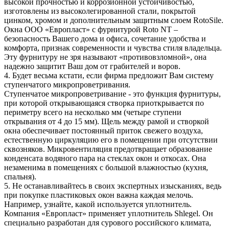
высокой прочностью и коррозионной устойчивостью,
изготовлены из высоколегированной стали, покрытой
цинком, хромом и дополнительным защитным слоем RotoSile.
Окна ООО «Европласт» с фурнитурой Roto NT –
безопасность Вашего дома и офиса, сочетание удобства и
комфорта, признак современности и чувства стиля владельца.
Эту фурнитуру не зря называют «противовзломной», она
надежно защитит Ваш дом от грабителей и воров.
4. Будет весьма кстати, если фирма предложит Вам систему
ступенчатого микропроветривания.
Ступенчатое микропроветривание - это функция фурнитуры,
при которой открывающаяся створка приоткрывается по
периметру всего на несколько мм (четыре ступени
открывания от 4 до 15 мм). Щель между рамой и створкой
окна обеспечивает постоянный приток свежего воздуха,
естественную циркуляцию его в помещении при отсутствии
сквозняков. Микровентиляция предотвращает образование
конденсата водяного пара на стеклах окон и откосах. Она
незаменима в помещениях с большой влажностью (кухня,
спальня).
5. Не останавливайтесь в своих экспертных изысканиях, ведь
при покупке пластиковых окон важна каждая мелочь.
Например, узнайте, какой используется уплотнитель.
Компания «Европласт» применяет уплотнитель Shlegel. Он
специально разработан для сурового российского климата,