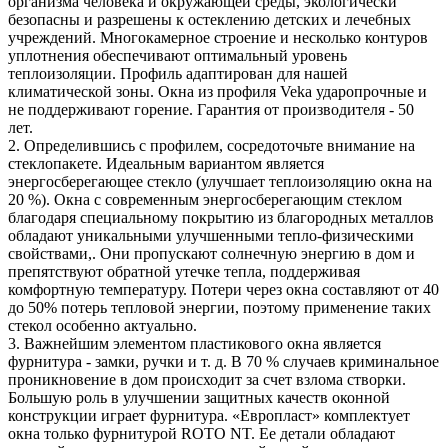
организма человека и окружающей среды, экологически
безопасны и разрешены к остеклению детских и лечебных
учреждений. Многокамерное строение и несколько контуров
уплотнения обеспечивают оптимальный уровень
теплоизоляции. Профиль адаптирован для нашей
климатической зоны. Окна из профиля Veka ударопрочные и
не поддерживают горение. Гарантия от производителя - 50
лет.
2. Определившись с профилем, сосредоточьте внимание на
стеклопакете
. Идеальным вариантом является
энергосберегающее стекло (улучшает теплоизоляцию окна на
20 %). Окна с современным энергосберегающим стеклом
благодаря специальному покрытию из благородных металлов
обладают уникальными улучшенными тепло-физическими
свойствами,. Они пропускают солнечную энергию в дом и
препятствуют обратной утечке тепла, поддерживая
комфортную температуру. Потери через окна составляют от 40
до 50% потерь тепловой энергии, поэтому применение таких
стекол особенно актуально.
3. Важнейшим элементом пластикового окна является
фурнитура - замки, ручки и т. д.
В 70 % случаев криминальное
проникновение в дом происходит за счет взлома створки.
Большую роль в улучшении защитных качеств оконной
конструкции играет фурнитура. «Европласт» комплектует
окна только фурнитурой ROTO NT. Ее детали обладают