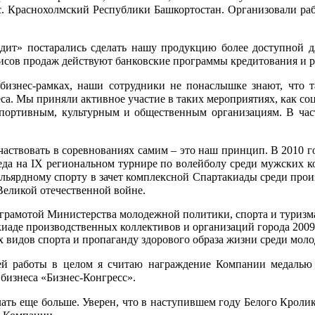
с. Краснохолмский Республики Башкортостан. Организовали рабо
дит» постарались сделать нашу продукцию более доступной д
сов продаж действуют банковские программы кредитования и р
 бизнес-рамках, наши сотрудники не понаслышке знают, что 
еса. Мы приняли активное участие в таких мероприятиях, как со
портивным, культурным и общественным организациям. В част
участвовать в соревнованиях самим – это наш принцип. В 2010 
еда на IX региональном турнире по волейболу среди мужских к
ильярдному спорту в зачет комплексной Спартакиады среди прои
Великой отечественной войне.
отой Министерства молодежной политики, спорта и туризма
киаде производственных коллективов и организаций города 2009 
х видов спорта и пропаганду здорового образа жизни среди мол
ей работы в целом я считаю награждение Компании медалью 
бизнеса «Бизнес-Конгресс».
елать еще больше. Уверен, что в наступившем году Белого Кроли