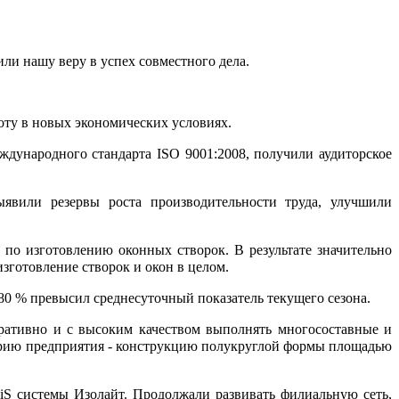
и нашу веру в успех совместного дела.
оту в новых экономических условиях.
ународного стандарта ISO 9001:2008, получили аудиторское
ыявили резервы роста производительности труда, улучшили
 по изготовлению оконных створок. В результате значительно
готовление створок и окон в целом.
80 % превысил среднесуточный показатель текущего сезона.
еративно и с высоким качеством выполнять многосоставные и
торию предприятия - конструкцию полукруглой формы площадью
iS системы Изолайт. Продолжали развивать филиальную сеть,