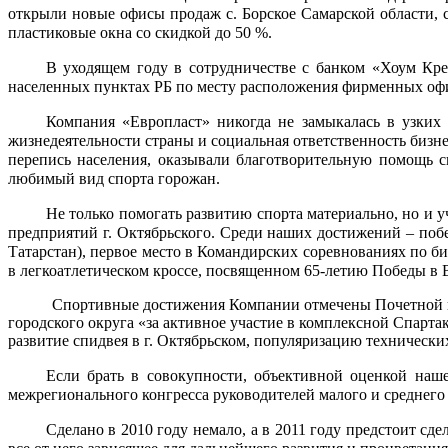
открыли новые офисы продаж с. Борское Самарской области, 
пластиковые окна со скидкой до 50 %.
В уходящем году в сотрудничестве с банком «Хоум Кре
населенных пунктах РБ по месту расположения фирменных офи
Компания «Европласт» никогда не замыкалась в узких
жизнедеятельности страны и социальная ответственность бизн
перепись населения, оказывали благотворительную помощь с
любимый вид спорта горожан.
Не только помогать развитию спорта материально, но и 
предприятий г. Октябрьского. Среди наших достижений – поб
Татарстан), первое место в Командирских соревнованиях по б
в легкоатлетическом кроссе, посвященном 65-летию Победы в 
Спортивные достижения Компании отмечены Почетной грам
городского округа «за активное участие в комплексной Спарта
развитие спидвея в г. Октябрьском, популяризацию технически
Если брать в совокупности, объективной оценкой наш
межрегионального конгресса руководителей малого и среднего 
Сделано в 2010 году немало, а в 2011 году предстоит сд