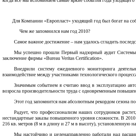
когда все мы вспоминаем самые яркие события года уходящего 
Для Компании «Европласт» уходящий год был богат на событи
Чем же запомнился нам год 2010?
Самое важное достижение – нам удалось сгладить послед
Мы успешно прошли Первый надзорный аудит Системы ме
заключение фирмы «Bureau Veritas Certification».
Внедрили систему ежедневного мониторинга деятельн
взаимодействие между участниками технологического процесс
Значимым событием я считаю ввод в эксплуатацию автом
возросла производительности труда с одновременным повышени
Этот год запомнится нам абсолютным рекордом сезона по
Радует, что профессионализм наших сотрудников расте
нестандартные заказы повышенного уровня сложности. В 2010
216 кв. метров (8 м в длину и 27 м в высоту), установленную н
Мы настойчиво и целенаправленно работали над расшир