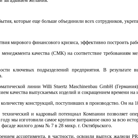
и загадываем желания.
я, которые еще больше объединили всех сотрудников, укрепил
ствия мирового финансового кризиса, эффективно построить раб
неджмента качества (СМК) на соответствие требованиям межд
ости ключевых подразделений предприятия. В результате в
а.
атической линии Willi Stuertz Maschinenbau GmbH (Германия)
ем качества выпускаемых изделий и сокращением времени на из
 количеству конструкций, поступивших в производство. Он на 1
т, технический и кадровый потенциал Компании позволяет оп
 году мы изготовили самое крупное витражное окно за всю ис
а фасаде жилого дома № 7 в 28 микр. г. Октябрьского.
ением ассортимента, в частности, освоили выпуск жалюзи PR