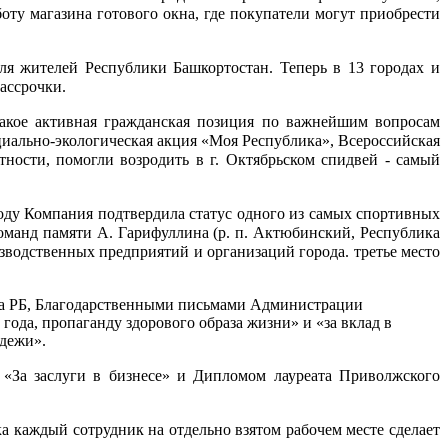
ту магазина готового окна, где покупатели могут приобрести
ля жителей Республики Башкортостан. Теперь в 13 городах и
ассрочки.
такое активная гражданская позиция по важнейшим вопросам
циально-экологическая акция «Моя Республика», Всероссийская
ности, помогли возродить в г. Октябрьском спидвей - самый
году Компания подтвердила статус одного из самых спортивных
оманд памяти А. Гарифуллина (р. п. Актюбинский, Республика
зводственных предприятий и организаций города. третье место
 РБ, Благодарственными письмами Администрации
года, пропаганду здорового образа жизни» и «за вклад в
одежи».
«За заслуги в бизнесе» и Дипломом лауреата Приволжского
ка каждый сотрудник на отдельно взятом рабочем месте сделает