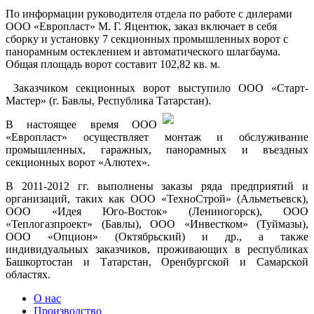
По информации руководителя отдела по работе с дилерами
ООО «Европласт» М. Г. Яцентюк, заказ включает в себя
сборку и установку 7 секционных промышленных ворот с
панорамным остеклением и автоматического шлагбаума.
Общая площадь ворот составит 102,82 кв. м.
Заказчиком секционных ворот выступило ООО «Старт-
Мастер» (г. Бавлы, Республика Татарстан).
В настоящее время
ООО
«Европласт» осуществляет монтаж и обслуживание
промышленных, гаражных, панорамных и въездных
секционных ворот
«Алютех»
.
В 2011-2012 гг. выполнены заказы ряда предприятий и
организаций, таких как
ООО «ТехноСтрой» (Альметьевск),
ООО «Идея Юго-Восток» (Лениногорск), О
ОО
«Теплогазпроект» (Бавлы), ООО «Инвестком» (Туймазы),
ООО «Опцион» (Октябрьский) и др., а также
индивидуальных заказчиков, проживающих в республиках
Башкортостан и Татарстан, Оренбургской и Самарской
областях.
О нас
Производство