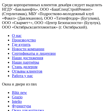
Среди корпоративных клиентов
декабря следует выделить
НГДУ «Бавлынефть», ООО «БашСпецСтройРемонт»
(Стерлитамак), МБУ «Подростково-молодежный клуб
«Факел» (Давлеканово), ООО «Татнефтедор» (Бугульма),
ООО «Свармет+», ООО «Центр Безопасности» (Бузулук),
ООО «Октябрьсксантехмонтаж» (г. Октябрьский).
О нас
Производство
Где купить
Новости компании
Сертификаты и лицензии
Наши достижения
Наши партнёры
Стань дилером
Отзывы клиентов
Работа у нас
Окна и двери из пвх
Blitz new
Grazio
Intelio
Фурнитура
Окна для коттеджа