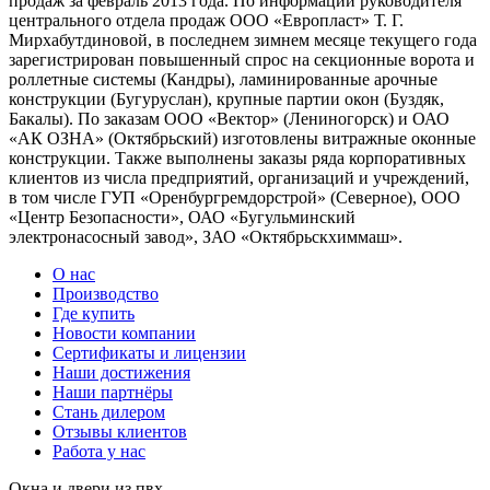
продаж за февраль 2013 года. По информации руководителя
центрального отдела продаж ООО «Европласт» Т. Г.
Мирхабутдиновой, в последнем зимнем месяце текущего года
зарегистрирован повышенный спрос на секционные ворота и
роллетные системы (Кандры), ламинированные арочные
конструкции (Бугуруслан), крупные партии окон (Буздяк,
Бакалы). По заказам ООО «Вектор» (Лениногорск) и ОАО
«АК ОЗНА» (Октябрьский) изготовлены витражные оконные
конструкции. Также выполнены заказы ряда корпоративных
клиентов из числа предприятий, организаций и учреждений,
в том числе ГУП «Оренбургремдорстрой» (Северное), ООО
«Центр Безопасности», ОАО «Бугульминский
электронасосный завод», ЗАО «Октябрьскхиммаш».
О нас
Производство
Где купить
Новости компании
Сертификаты и лицензии
Наши достижения
Наши партнёры
Стань дилером
Отзывы клиентов
Работа у нас
Окна и двери из пвх