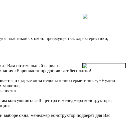
ся пластиковых окон: преимущества, характеристики,
ожит Вам оптимальный вариант
мпания «Европласт» предоставляет бесплатно!
ивается и старые окна недостаточно герметичны»;
«Нужна
их машин»;
асность».
ам консультанта call -центра и менеджера-конструктора.
ации.
и выборе окна, менеджер-конструктор подберёт для Вас