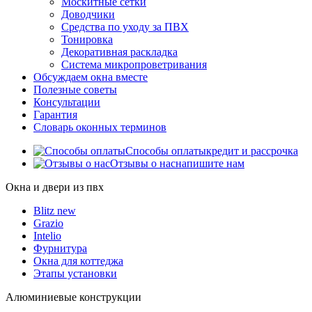
Москитные сетки
Доводчики
Средства по уходу за ПВХ
Тонировка
Декоративная раскладка
Система микропроветривания
Обсуждаем окна вместе
Полезные советы
Консультации
Гарантия
Словарь оконных терминов
Способы оплаты
кредит и рассрочка
Отзывы о нас
напишите нам
Окна и двери из пвх
Blitz new
Grazio
Intelio
Фурнитура
Окна для коттеджа
Этапы установки
Алюминиевые конструкции