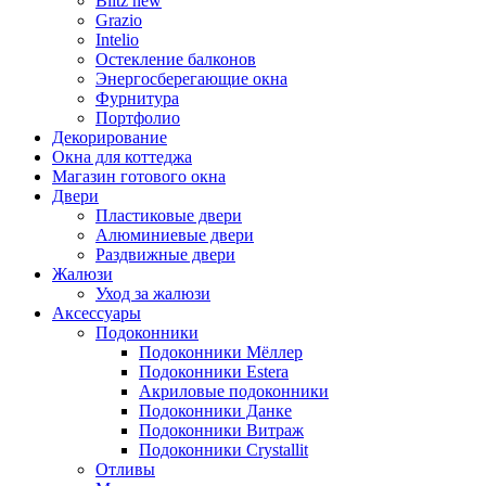
Blitz new
Grazio
Intelio
Остекление балконов
Энергосберегающие окна
Фурнитура
Портфолио
Декорирование
Окна для коттеджа
Магазин готового окна
Двери
Пластиковые двери
Алюминиевые двери
Раздвижные двери
Жалюзи
Уход за жалюзи
Аксессуары
Подоконники
Подоконники Мёллер
Подоконники Estera
Акриловые подоконники
Подоконники Данке
Подоконники Витраж
Подоконники Crystallit
Отливы