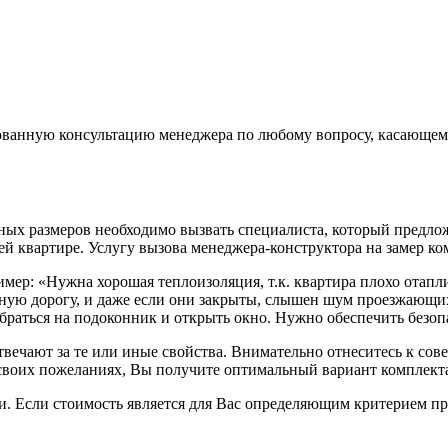
ванную консультацию менеджера по любому вопросу, касающему
чных размеров необходимо вызвать специалиста, который предл
й квартире. Услугу вызова менеджера-конструктора на замер ко
имер:
«Нужна хорошая теплоизоляция, т.к. квартира плохо отапл
льную дорогу, и даже если они закрыты, слышен шум проезжающ
браться на подоконник и открыть окно. Нужно обеспечить безоп
вечают за те или иные свойства. Внимательно отнеситесь к совет
воих пожеланиях, Вы получите оптимальный вариант комплект
. Если стоимость является для Вас определяющим критерием пр