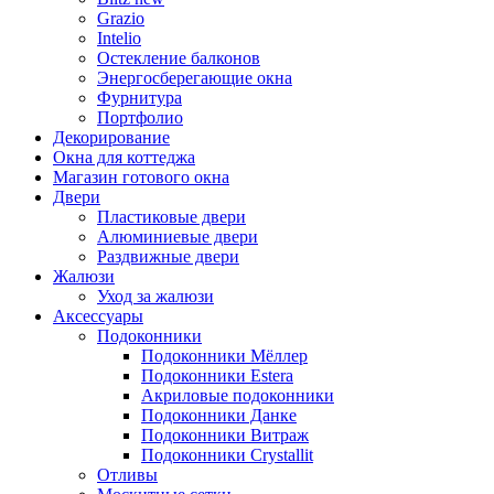
Grazio
Intelio
Остекление балконов
Энергосберегающие окна
Фурнитура
Портфолио
Декорирование
Окна для коттеджа
Магазин готового окна
Двери
Пластиковые двери
Алюминиевые двери
Раздвижные двери
Жалюзи
Уход за жалюзи
Аксессуары
Подоконники
Подоконники Мёллер
Подоконники Estera
Акриловые подоконники
Подоконники Данке
Подоконники Витраж
Подоконники Crystallit
Отливы