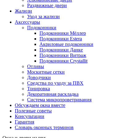
Раздвижные двери
Жалюзи
Уход за жалюзи
Аксессуары
Подоконники
Подоконники Мёллер
Подоконники Estera
Акриловые подоконники
Подоконники Данке
Подоконники Витраж
Подоконники Crystallit
Отливы
Москитные сетки
Доводчики
Средства по уходу за ПВХ
Тонировка
Декоративная раскладка
Система микропроветривания
Обсуждаем окна вместе
Полезные советы
Консультации
Гарантия
Словарь оконных терминов
Окна и двери из пвх