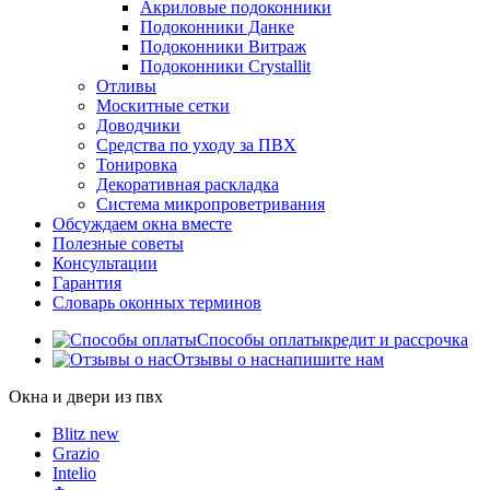
Акриловые подоконники
Подоконники Данке
Подоконники Витраж
Подоконники Crystallit
Отливы
Москитные сетки
Доводчики
Средства по уходу за ПВХ
Тонировка
Декоративная раскладка
Система микропроветривания
Обсуждаем окна вместе
Полезные советы
Консультации
Гарантия
Словарь оконных терминов
Способы оплаты
кредит и рассрочка
Отзывы о нас
напишите нам
Окна и двери из пвх
Blitz new
Grazio
Intelio