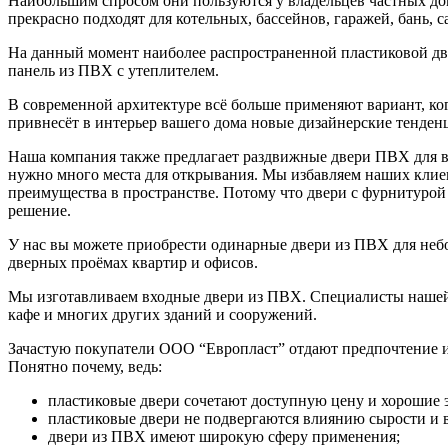
Наибольшим спросом они пользуются у владельцев частных дом
прекрасно подходят для котельных, бассейнов, гаражей, бань,
На данный момент наиболее распространенной пластиковой дв
панель из ПВХ с утеплителем.
В современной архитектуре всё больше применяют вариант, когд
привнесёт в интерьер вашего дома новые дизайнерские тенден
Наша компания также предлагает раздвижные двери ПВХ для в
нужно много места для открывания. Мы избавляем наших клиен
преимущества в пространстве. Потому что двери с фурнитурой 
решение.
У нас вы можете приобрести
одинарные двери из ПВХ
для неб
дверных проёмах квартир и офисов.
Мы изготавливаем
входные двери из ПВХ
. Специалисты нашей
кафе и многих других зданий и сооружений.
Зачастую покупатели ООО “Европласт” отдают предпочтение и
Понятно почему, ведь:
пластиковые двери сочетают доступную цену и хорошие 
пластиковые двери не подвергаются влиянию сырости и 
двери из ПВХ имеют широкую сферу применения;