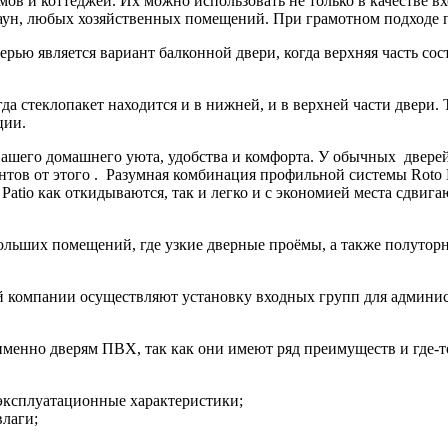
ов и коттеджей. Их можно использовать не только в качестве 
 саун, любых хозяйственных помещений. При грамотном подходе п
ерью является вариант
балконной двери
, когда верхняя часть со
а стеклопакет находится и в нижней, и в верхней части двери. Т
ции.
ашего домашнего уюта, удобства и комфорта. У обычных дверей 
тов от этого . Разумная комбинация профильной системы Roto N
Patio как откидываются, так и легко и с экономией места сдвиг
ольших помещений, где узкие дверные проёмы, а также
полуторн
 компании осуществляют установку входных групп для админист
менно дверям ПВХ, так как они имеют ряд преимуществ и где-т
эксплуатационные характеристики;
влаги;