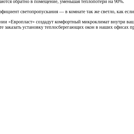
аются обратно в помещение, уменьшая теплопотери на 90%.
ффициент светопропускания — в комнате так же светло, как есл
ии «Европласт» создадут комфортный микроклимат внутри ваше
е заказать установку теплосберегающих окон в наших офисах пр