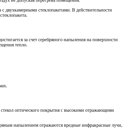
оздух не допуская перегрева помещения.
на с двухкамерными стеклопакетами. В действительности
стеклопакета.
остигается за счет серебряного напыления на поверхности
ещения тепло.
мах.
з стекол оптического покрытия с высокими отражающими
ебряным напылением отражаются вредные инфракрасные лучи,