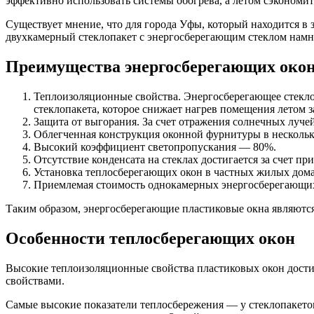
эффективно использовать системы обогрева, а летом сэкономит
Существует мнение, что для города Уфы, который находится в
двухкамерный стеклопакет с энергосберегающим стеклом намно
Преимущества энергосберегающих окон
Теплоизоляционные свойства. Энергосберегающее стекло 
стеклопакета, которое снижает нагрев помещения летом з
Защита от выгорания. За счет отражения солнечных луче
Облегченная конструкция оконной фурнитуры в несколько
Высокий коэффициент светопропускания — 80%.
Отсутствие конденсата на стеклах достигается за счет п
Установка теплосберегающих окон в частных жилых дома
Приемлемая стоимость однокамерных энергосберегающих
Таким образом, энергосберегающие пластиковые окна являются
Особенности теплосберегающих окон
Высокие теплоизоляционные свойства пластиковых окон дости
свойствами.
Самые высокие показатели теплосбережения — у стеклопакето