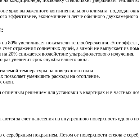
ь на кондиционере, поскольку стеклопакет удерживает теплый в
 зоне ярко выраженного континентального климата, подходят ок
го эффективнее, экономичнее и легче обычного двухкамерного 
:
на 80% увеличивает показатели теплосбережения. Этот эффект д
а счет отражения солнечных лучей, а зимой не выпускает из пом
й на 20% снижается воздействие ультрафиолетового излучения.
 раз увеличит срок службы вашего окна.
риемлемой температуры на поверхности окна.
х позволяет уменьшить расходы на отопление.
 окон.
 отличным решением для установки в квартирах и в частных до
гаются за счет нанесения на внутреннюю поверхность одного и
в с серебряным покрытием. Летом от поверхности стекла с сер